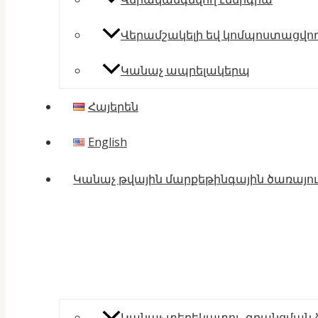
Վերամշակելի եվ կոմպոստացվող
Կանաչ ապրելակերպ
Հայերեն
English
Կանաչ թվային մարքեթինգային ծառայու
Կանաչ տեղեկատու. գրանցման 