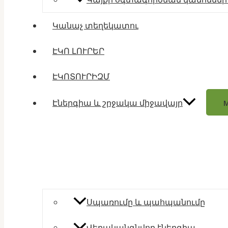
Կանաչ տեղեկատու
ԷԿՈ ԼՈՒՐԵՐ
ԷԿՈՏՈՒՐԻԶՄ
Էներգիա և շրջակա միջավայր
Սպառումը և պահպանումը
Վերականգնվող էներգիա