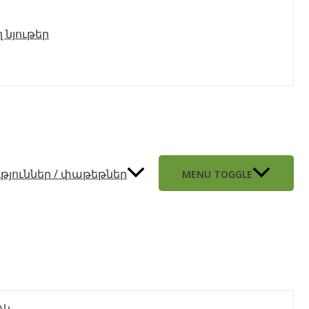
 նյութեր
թյուններ / փաթեթներ
MENU TOGGLE
ձև